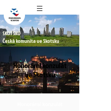
SKOTSKO
Česká komunita ve Skotsku
Honorární konzulát
ve Skotsku
Honorární konzulát