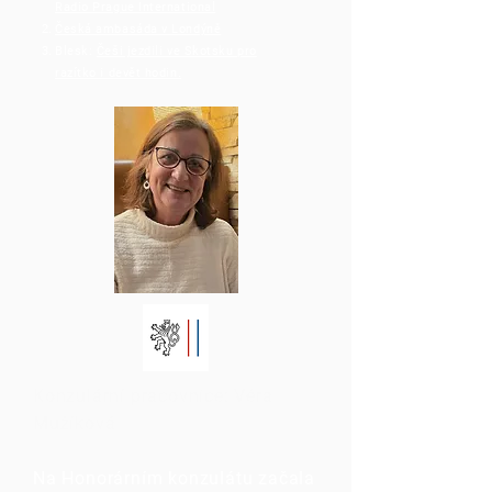
Radio Prague International
​Česká ambasáda v Londýně
Blesk:
Češi jezdili ve Skotsku pro
razítko i devět hodin.
Konzulární pracovnice: Věra
Mužíková
Na Honorárním konzulátu začala