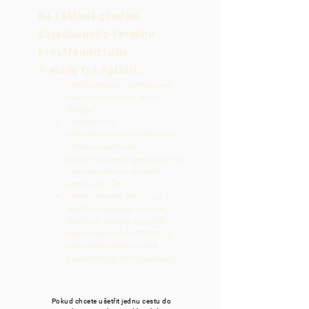
Na základě předem
objednaného termínu
prostřednictvím
e-mailu lze vyřídit:
ověření podpisu - legalizace (pro
krajany žijící trvale na území
Skotska)
potvrzení o žití
vystavení náhradního cestovního
dokladu v naléhavém
případě
(pouze pro krajany žijící na
území Skotska a turisty, kteří
přicestovali z ČR)
pomoc občanům ČR v nouzi
(telefon je pouze pro urgentní
záležitosti, dovoláte se v době
úředních hodin:
07732961720)
.
Mimo úřední hodiny volejte
Generální konzulát v Manchesteru.
Pokud chcete ušetřit jednu cestu do