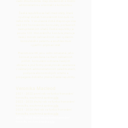
zemi dlouhodobě, mají zkušenosti s místní
administrativou a kontakt s komunitou.
Česká republika se řadí mezi státy, které
využívají služeb honorárních konzulů ve
velké míře. V současné době disponuje více
než 220 honorárními konzuláty, profesních
zastupitelských úřadů České republiky je
pouze 120. Honorárního konzula jmenuje
český ministr zahraničních věcí vydáním
konzulského patentu a souhlas musí
vyjádřit i přijímací stát.
Pravomoce HK jsou velmi omezené, jeho
činnost je založena na třech základních
pilířích: konzulární ochrana českých
občanů a jiné formy poskytování asistence
v některých administrativních záležitostech,
podpora ekonomických vztahů a
propagace dobrého jména České republiky.
Veronika Macleod
2021 - 2022
první rok ve funkci honorární
konzulky, souhrnná zpráva
zde
2022 - 2023
druhý rok ve funkci honorární
konzulky, souhrnná zpráva
zde
2023 - 2024
třetí rok ve funkci honorární
konzulky, souhrnná zpráva
zde
2024 - 2025 čtvrtý rok ve funkci honorární
konzulky, souhrnná zpráva
zde