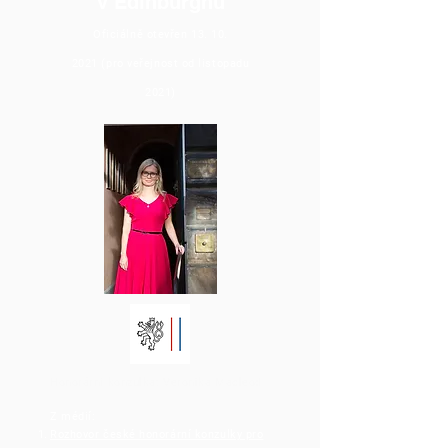
v Edinburghu
Oficiálně otevřen
13. 10.
2021
(pro veřejnost od listopadu
2021)
Honorární konzulka: Veronika Macleod
Z médií:
Rozhovor české honorární konzulky pro