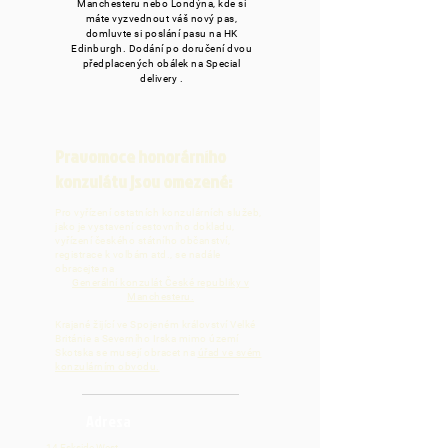
Manchesteru nebo Londýna, kde si
máte vyzvednout váš nový pas,
domluvte si poslání pasu na HK
Edinburgh. Dodání po doručení dvou
předplacených obálek na Special
delivery .
Pravomoce honorárního
konzulátu jsou omezené:
Pro vyřízení ostatních konzulárních služeb,
jako je vystavení cestovního dokladu,
vyřízení českého státního občanství,
registrace k volbám atd., se nadále
obracejte na
Generální konzulát České republiky v
Manchesteru.
Krajané žijící ve Spojeném království Velké
Británie a Severního Irska mimo území
Skotska se musejí obracet na
úřad ve svém
konzulárním obvodu.
Adresa
14 Eskside West