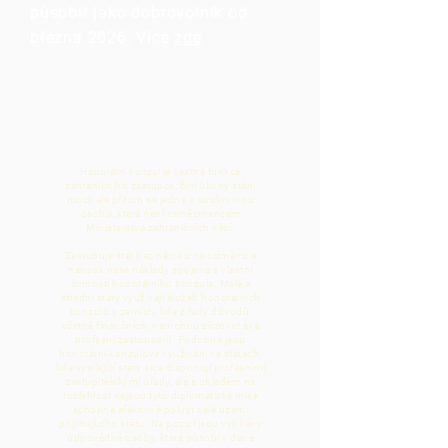
působit jako dobrovolník
od
března 2026. Více
zde
Honorární konzul
je čestná funkce
zahraničního zástupce, činí úkony stání
moci, ale přitom se jedná o soukromou
osobu, která není zaměstnancem
Ministerstva zahraničních věcí.
Zastupuje stát bez nároku na odměnu a
naopak nese náklady spojené s vlastní
činností honorárního konzula. Malé a
střední státy využívají služeb honorárních
konzulů v zemích, kde z řady důvodů,
včetně finančních, nemohou zřizovat svá
profesní zastoupení. Podobně jsou
honorární konzulové využíváni ve státech,
kde vysílající státy sice disponují profesními
zastupitelskými úřady, ale s ohledem na
rozlehlost nejsou tyto diplomatické mise
schopné efektivně pokrýt celé území
přijímajícího státu. Na pozici jsou vybírány
odpovědné osoby, které působí v dané