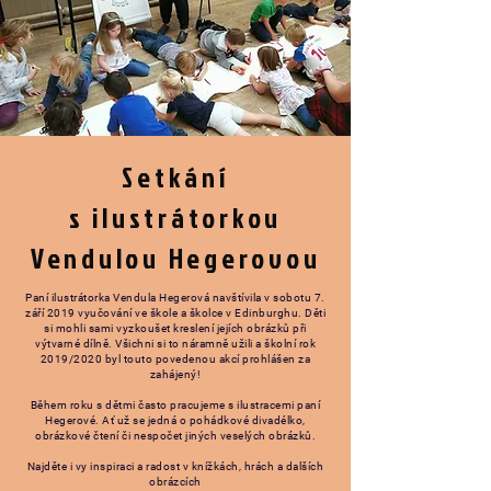
Setkání
s ilustrátorkou
Vendulou Hegerovou
Paní ilustrátorka Vendula Hegerová navštívila v sobotu 7.
září 2019 vyučování ve škole a školce v Edinburghu. Děti
si mohli sami vyzkoušet kreslení jejích obrázků při
výtvarné dílně. Všichni si to náramně užili a školní rok
2019/2020 byl touto povedenou akcí prohlášen za
zahájený!
Během roku s dětmi často pracujeme s ilustracemi paní
Hegerové. Ať už se jedná o pohádkové divadélko,
obrázkové čtení či nespočet jiných veselých obrázků.
Najděte i vy inspiraci a radost v knížkách, hrách a dalších
obrázcích