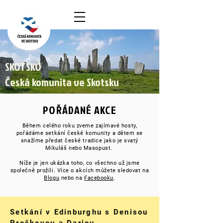
SKOTSKO
Česká komunita ve Skotsku
POŘÁDANÉ AKCE
Během celého roku zveme zajímavé hosty,
pořádáme setkání české komunity a dětem se
snažíme předat české tradice jako je svatý
Mikuláš nebo Masopust.
Níže je jen ukázka toho, co všechno už jsme
společně prožili. Více o akcích můžete sledovat na
Blogu
nebo na
Facebooku
.
Setkání v Edinburghu s Denisou