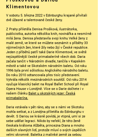
Proškovou a Dariou
Klimentovou
V sobotu 5. března 2022 v Edinburghu krajané přivítali
dvě úžasné a talentované české ženy.
Z Prahy přiletěla Denisa Prošková, ilustrátorka,
publicistka, autorka několika knih, novinářka a nesmírně
milá žena. Denisa představila svoji knihu Velké ženy z
malé země, ve které se můžete seznámit s příběhy 33
výjimečných žen, které žily nebo žijí v České republice.
Jeden z příběhů patří také Darie Klimentové, ve světě
nejúspěšnější české primabaleríně všech dob. Daria
začala tančit v Národním divadle, tančila v Kapském
městě a také ve Skotském národním baletu. Od roku
1996 byla první sólistkou Anglického národního baletu.
Do roku 2010 odtancovala přes tisíc představení.
Vyhrála několik mezinárodních soutěží. Od roku 2014
vyučuje klasický balet na Royal Ballet School při Royal
Opera House v Londýně. Více se o Darie dočtete i v
našem článku
Balet u skotských jezer: Česká
primabalerína.
Daria vstávala v pět ráno, aby se s námi ve Skotsku
mohla setkat, a z Londýna přiletěla do Edinburghu v
devět. S Dariou se krásně povídá, je vtipná, umí si ze
sebe udělat legraci. Nikdo by neřekl, že této ženě
tleskala královna Alžběta, princezna Diana a mnoho
dalších slavných lidí, protože mluví o svých úspěších
velmi skromně. Baletka z malinké země za sebou