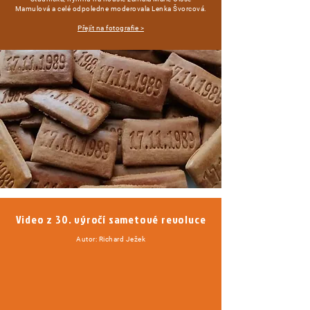
Mamulová a celé odpoledne moderovala Lenka Švorcová.
Přejít na fotografie >
Video z 30. výročí sametové revoluce
Autor: Richard Ježek