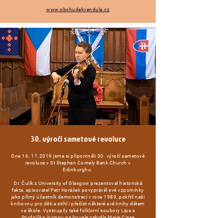
www.obchudekvendula.cz
30. výročí sametové revoluce
Dne
16. 11.2019
jsme si připomněli 30. výročí sametové
revoluce v St Stephen Comely Bank Church v
Edinburghu.
Dr. Čulík z University of Glasgow prezentoval historická
fakta, spisovatel Petr Horáček povyprávěl své vzpomínky
jako přímý účastník demonstrací v roce 1989, pokřtil naši
knihovnu pro děti a stihl i přečíst některé své knihy dětem
ve škole. Vystoupily také folklorní soubory Lipa a
Studnička, hymnu na housle zahrála Marie Cisse