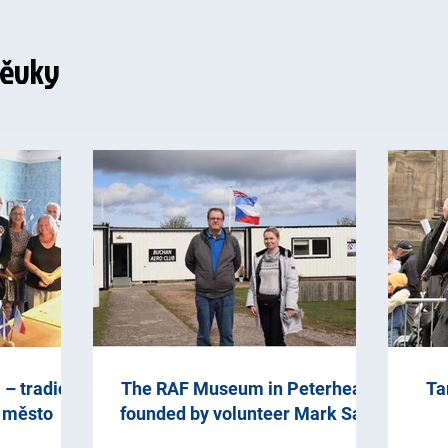
pěvky
– tradice,
The RAF Museum in Peterhead,
Ta
é město
founded by volunteer Mark Salt,
presents Czech wartime links.