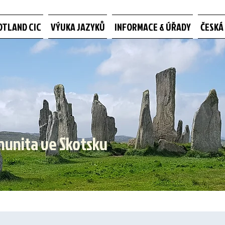
OTLAND CIC
VÝUKA JAZYKŮ
INFORMACE & ÚŘADY
ČESKÁ
munita ve Skotsku