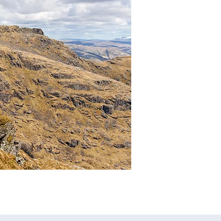
The Cobbler:
foto @KateřinaBeerová