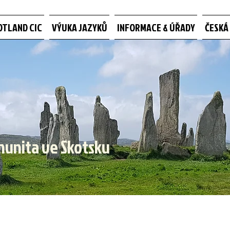
OTLAND CIC
VÝUKA JAZYKŮ
INFORMACE & ÚŘADY
ČESKÁ
munita ve Skotsku