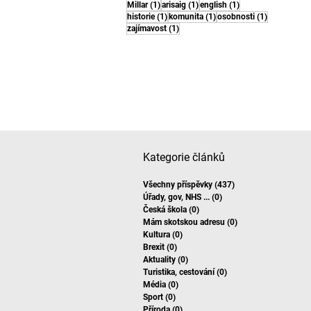
1 post
1 post
1 post
Millar
(1)
arisaig
(1)
english
(1)
1 post
1 post
1 post
historie
(1)
komunita
(1)
osobnosti
(1)
1 post
zajímavost
(1)
Kategorie článků
Všechny příspěvky
(437)
437 posts
Úřady, gov, NHS ...
(0)
0 posts
Česká škola
(0)
0 posts
Mám skotskou adresu
(0)
0 posts
Kultura
(0)
0 posts
Brexit
(0)
0 posts
Aktuality
(0)
0 posts
Turistika, cestování
(0)
0 posts
Média
(0)
0 posts
Sport
(0)
0 posts
Příroda
(0)
0 posts