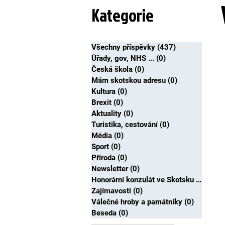
Kategorie
Všechny příspěvky
(437)
437 posts
Úřady, gov, NHS ...
(0)
0 posts
Česká škola
(0)
0 posts
Mám skotskou adresu
(0)
0 posts
Kultura
(0)
0 posts
Brexit
(0)
0 posts
Aktuality
(0)
0 posts
Turistika, cestování
(0)
0 posts
Média
(0)
0 posts
Sport
(0)
0 posts
Příroda
(0)
0 posts
Newsletter
(0)
0 posts
Honorární konzulát ve Skotsku
(0)
0 pos
Zajímavosti
(0)
0 posts
Válečné hroby a památníky
(0)
0 posts
Beseda
(0)
0 posts